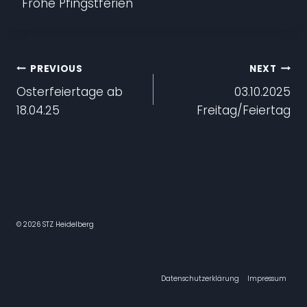
Frohe Pfingstferien
Beitragsnavigation
PREVIOUS
NEXT
Osterfeiertage ab
03.10.2025
18.04.25
Freitag/Feiertag
© 2026 STZ Heidelberg
Datenschutzerklärung
Impressum