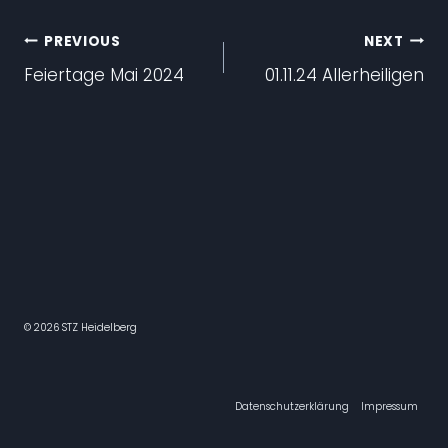
Beitragsnavigation
PREVIOUS
NEXT
Feiertage Mai 2024
01.11.24 Allerheiligen
© 2026 STZ Heidelberg
Datenschutzerklärung
Impressum