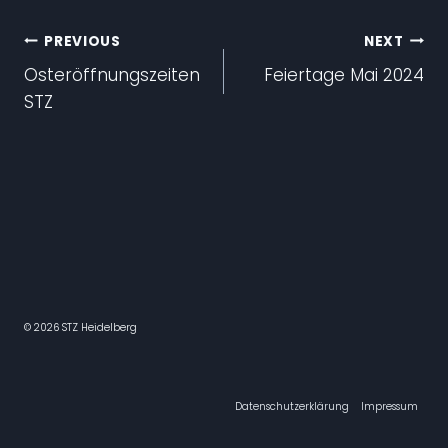
Beitragsnavigation
PREVIOUS
NEXT
Osteröffnungszeiten
Feiertage Mai 2024
STZ
© 2026 STZ Heidelberg
Datenschutzerklärung
Impressum